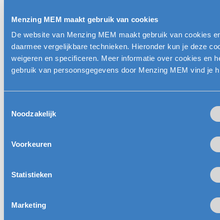
Menzing MEM maakt gebruik van cookies
FAQ
De website van Menzing MEM maakt gebruik van cookies e
Häufig gestellte Fragen
daarmee vergelijkbare technieken. Hieronder kun je deze co
weigeren en specificeren. Meer informatie over cookies en h
Hier finden Sie Antworten auf die am häufigsten gestellten Fragen
gebruik van persoonsgegevens door Menzing MEM vind je h
zu unseren Dienstleistungen, Modulen und Maschinen. Ist Ihre
Frage nicht dabei? Nehmen Sie Kontakt mit uns auf, wir helfen
Ihnen gerne weiter!
Toestemmingsselectie
Was genau macht Menzing?
Noodzakelijk
In welchem Stadium kann ich in das Menzing-
Voorkeuren
Verfahren einsteigen?
Statistieken
Arbeitet Menzing auch mit bestehenden Designs der
Kunden?
Marketing