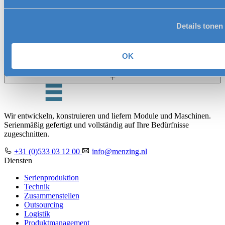
Was meinen Sie mit "Ihre
Markenidentitätsmaschinen"?
Details tonen
Unterstützt Menzing nachhaltiges Design und
OK
nachhaltige Produktion?
Wir entwickeln, konstruieren und liefern Module und Maschinen.
Serienmäßig gefertigt und vollständig auf Ihre Bedürfnisse
zugeschnitten.
+31 (0)533 03 12 00
info@menzing.nl
Diensten
Serienproduktion
Technik
Zusammenstellen
Outsourcing
Logistik
Produktmanagement